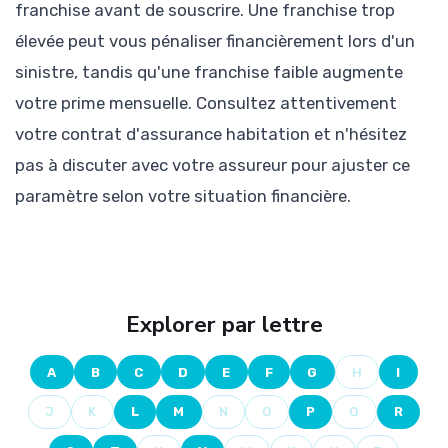
franchise avant de souscrire. Une franchise trop
élevée peut vous pénaliser financièrement lors d'un
sinistre, tandis qu'une franchise faible augmente
votre prime mensuelle. Consultez attentivement
votre contrat d'assurance habitation et n'hésitez
pas à discuter avec votre assureur pour ajuster ce
paramètre selon votre situation financière.
Explorer par lettre
A
B
C
D
E
F
G
H
I
J
K
L
M
N
O
P
Q
R