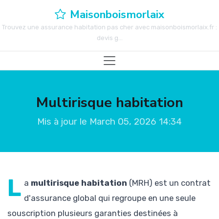
Maisonboismorlaix
Trouvez une assurance habitation pas cher avec maisonboismorlaix.fr :
devis g...
Multirisque habitation
Mis à jour le March 05, 2026 14:34
L
a
multirisque habitation
(MRH) est un contrat
d'assurance global qui regroupe en une seule
souscription plusieurs garanties destinées à