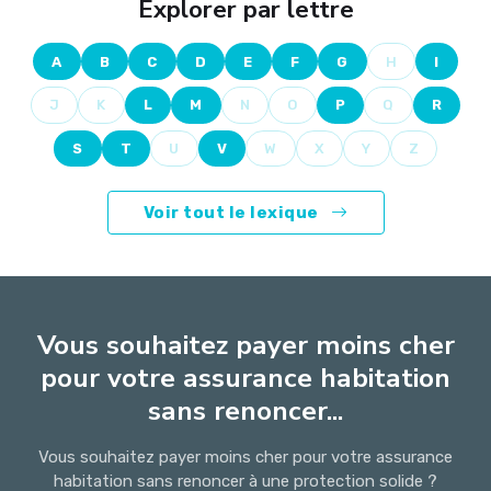
Explorer par lettre
A
B
C
D
E
F
G
H
I
J
K
L
M
N
O
P
Q
R
S
T
U
V
W
X
Y
Z
Voir tout le lexique
Vous souhaitez payer moins cher
pour votre assurance habitation
sans renoncer...
Vous souhaitez payer moins cher pour votre assurance
habitation sans renoncer à une protection solide ?