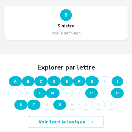
S
Sinistre
Voir la définition
Explorer par lettre
A
B
C
D
E
F
G
H
I
J
K
L
M
N
O
P
Q
R
S
T
U
V
W
X
Y
Z
Voir tout le lexique